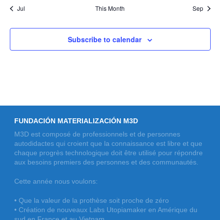
Jul
This Month
Sep
Subscribe to calendar
FUNDACIÓN MATERIALIZACIÓN M3D
M3D est composé de professionnels et de personnes
autodidactes qui croient que la connaissance est libre et que
chaque progrès technologique doit être utilisé pour répondre
aux besoins premiers des personnes et des communautés.
Cette année nous voulons:
• Que la valeur de la prothèse soit proche de zéro
• Création de nouveaux Labs Utopiamaker en Amérique du
sud en France et au Vietnam