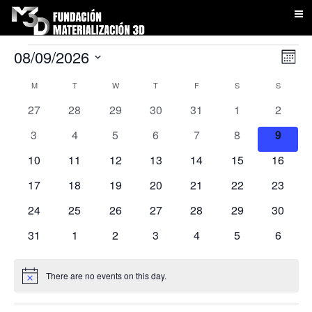
EVENTS
View
Even
08/09/2026
Month
View
Navig
Select
Calendar
M
MONDAY
T
TUESDAY
W
WEDNESDAY
T
THURSDAY
F
FRIDAY
S
SATURDAY
S
SUNDAY
Navi
date.
of
0
0
0
0
0
0
0
27
28
29
30
31
1
2
Events
events
events
events
events
events
events
events
0
0
0
0
0
0
0
3
4
5
6
7
8
9
events
events
events
events
events
events
events
0
0
0
0
0
0
0
10
11
12
13
14
15
16
events
events
events
events
events
events
events
0
0
0
0
0
0
0
17
18
19
20
21
22
23
events
events
events
events
events
events
events
0
0
0
0
0
0
0
24
25
26
27
28
29
30
events
events
events
events
events
events
events
0
0
0
0
0
0
0
31
1
2
3
4
5
6
events
events
events
events
events
events
events
There are no events on this day.
Notice