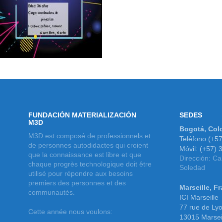
FUNDACIÓN MATERIALIZACIÓN
SEDES
M3D
Bogotá, Col
M3D est composé de professionnels et
Teléfono (+5
de personnes autodidactes qui croient
Móvil: (+57)
que la connaissance est libre et que
Dirección: Ca
chaque progrès technologique doit être
Soledad
utilisé pour répondre aux besoins
premiers des personnes et des
Marseille, F
communautés.
ICI Marseille
77 rue de Lyo
Cette année nous voulons:
13015 Marsei