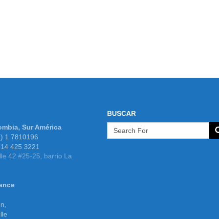
BUSCAR
ombia, Sur América
7) 1 7810196
 314 425 3221
lle 42 #25-25, barrio La
rance
n,
lle