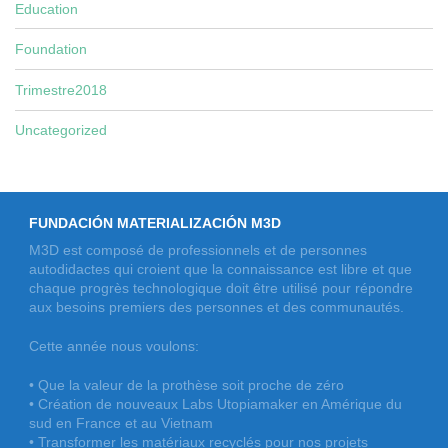
Education
Foundation
Trimestre2018
Uncategorized
FUNDACIÓN MATERIALIZACIÓN M3D
M3D est composé de professionnels et de personnes
autodidactes qui croient que la connaissance est libre et que
chaque progrès technologique doit être utilisé pour répondre
aux besoins premiers des personnes et des communautés.
Cette année nous voulons:
• Que la valeur de la prothèse soit proche de zéro
• Création de nouveaux Labs Utopiamaker en Amérique du
sud en France et au Vietnam
• Transformer les matériaux recyclés pour nos projets