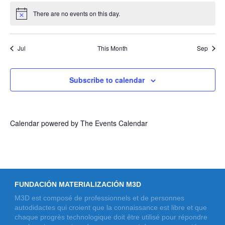
There are no events on this day.
Notice
Jul
This Month
Sep
Subscribe to calendar
Calendar powered by
The Events Calendar
FUNDACIÓN MATERIALIZACIÓN M3D
M3D est composé de professionnels et de personnes
autodidactes qui croient que la connaissance est libre et que
chaque progrès technologique doit être utilisé pour répondre