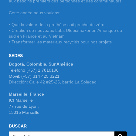
aux besoins premiers des personnes et des communautés.
Cette année nous voulons:
• Que la valeur de la prothèse soit proche de zéro
• Création de nouveaux Labs Utopiamaker en Amérique du
sud en France et au Vietnam
• Transformer les matériaux recyclés pour nos projets
SEDES
Bogotá, Colombia, Sur América
Teléfono (+57) 1 7810196
Móvil: (+57) 314 425 3221
Dirección: Calle 42 #25-25, barrio La Soledad
Marseille, France
ICI Marseille
77 rue de Lyon,
13015 Marseille
BUSCAR