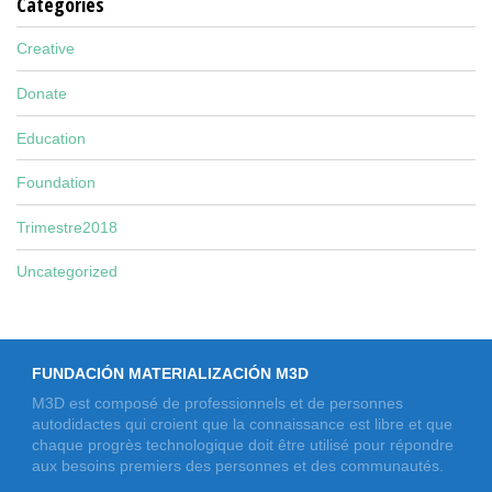
Categories
Creative
Donate
Education
Foundation
Trimestre2018
Uncategorized
FUNDACIÓN MATERIALIZACIÓN M3D
M3D est composé de professionnels et de personnes
autodidactes qui croient que la connaissance est libre et que
chaque progrès technologique doit être utilisé pour répondre
aux besoins premiers des personnes et des communautés.