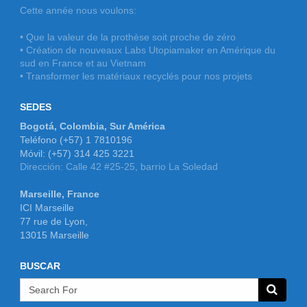
Cette année nous voulons:
• Que la valeur de la prothèse soit proche de zéro
• Création de nouveaux Labs Utopiamaker en Amérique du
sud en France et au Vietnam
• Transformer les matériaux recyclés pour nos projets
SEDES
Bogotá, Colombia, Sur América
Teléfono (+57) 1 7810196
Móvil: (+57) 314 425 3221
Dirección: Calle 42 #25-25, barrio La Soledad
Marseille, France
ICI Marseille
77 rue de Lyon,
13015 Marseille
BUSCAR