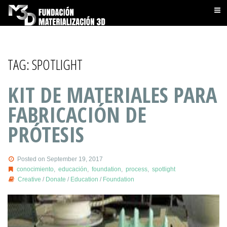
TAG:
SPOTLIGHT
KIT DE MATERIALES PARA
FABRICACIÓN DE
PRÓTESIS
Posted on September 19, 2017
conocimiento
,
educación
,
foundation
,
process
,
spotlight
Creative
/
Donate
/
Education
/
Foundation